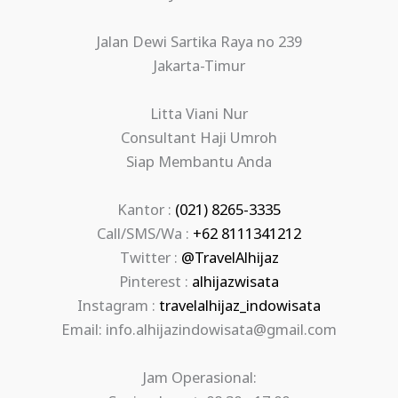
Jalan Dewi Sartika Raya no 239
Jakarta-Timur
Litta Viani Nur
Consultant Haji Umroh
Siap Membantu Anda
Kantor :
(021) 8265-3335
Call/SMS/Wa :
+62 8111341212
Twitter :
@TravelAlhijaz
Pinterest :
alhijazwisata
Instagram :
travelalhijaz_indowisata
Email: info.alhijazindowisata@gmail.com
Jam Operasional: