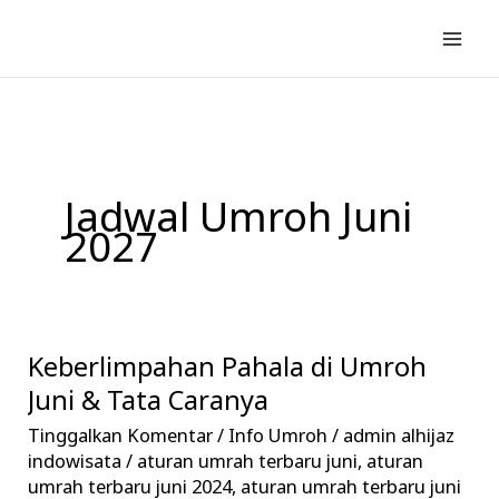
Lewati
ke
konten
Jadwal Umroh Juni
2027
Keberlimpahan Pahala di Umroh
Keberlimpahan
Pahala
Juni & Tata Caranya
di
Tinggalkan Komentar
/
Info Umroh
/
admin alhijaz
Umroh
indowisata
/
aturan umrah terbaru juni
,
aturan
Juni
umrah terbaru juni 2024
,
aturan umrah terbaru juni