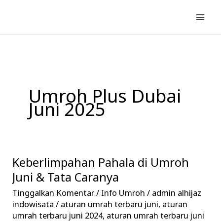
Lewati
ke
konten
Umroh Plus Dubai
Juni 2025
Keberlimpahan Pahala di Umroh
Keberlimpahan
Pahala
Juni & Tata Caranya
di
Tinggalkan Komentar
/
Info Umroh
/
admin alhijaz
Umroh
indowisata
/
aturan umrah terbaru juni
,
aturan
Juni
umrah terbaru juni 2024
,
aturan umrah terbaru juni