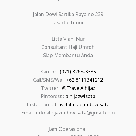
Jalan Dewi Sartika Raya no 239
Jakarta-Timur
Litta Viani Nur
Consultant Haji Umroh
Siap Membantu Anda
Kantor :
(021) 8265-3335
Call/SMS/Wa :
+62 8111341212
Twitter :
@TravelAlhijaz
Pinterest :
alhijazwisata
Instagram :
travelalhijaz_indowisata
Email: info.alhijazindowisata@gmail.com
Jam Operasional: