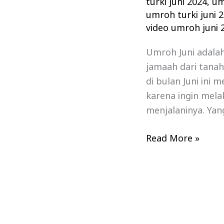
turki juni 2024
,
um
umroh turki juni 
video umroh juni 
Umroh Juni adala
jamaah dari tana
di bulan Juni ini 
karena ingin mela
menjalaninya. Yan
Read More »