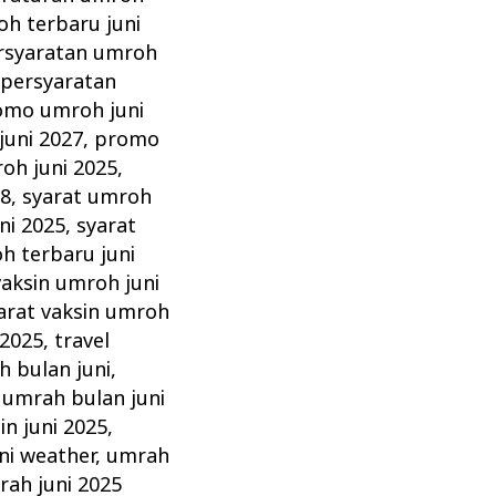
h terbaru juni
rsyaratan umroh
,
persyaratan
omo umroh juni
uni 2027
,
promo
oh juni 2025
,
28
,
syarat umroh
ni 2025
,
syarat
h terbaru juni
vaksin umroh juni
arat vaksin umroh
 2025
,
travel
 bulan juni
,
,
umrah bulan juni
in juni 2025
,
ni weather
,
umrah
ah juni 2025