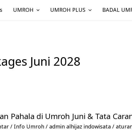
s
UMROH
UMROH PLUS
BADAL UM
ages Juni 2028
n Pahala di Umroh Juni & Tata Cara
ntar
/
Info Umroh
/
admin alhijaz indowisata
/
atura