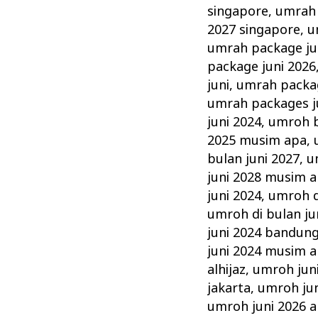
singapore
,
umrah 
2027 singapore
,
u
umrah package ju
package juni 2026
juni
,
umrah packag
umrah packages j
juni 2024
,
umroh b
2025 musim apa
,
bulan juni 2027
,
u
juni 2028 musim 
juni 2024
,
umroh d
umroh di bulan ju
juni 2024 bandun
juni 2024 musim 
alhijaz
,
umroh jun
jakarta
,
umroh ju
umroh juni 2026 al