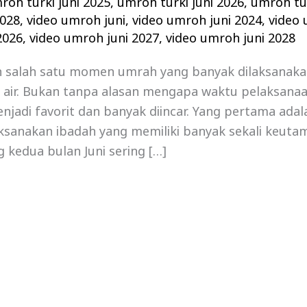
roh turki juni 2025
,
umroh turki juni 2026
,
umroh tur
2028
,
video umroh juni
,
video umroh juni 2024
,
video 
2026
,
video umroh juni 2027
,
video umroh juni 2028
h salah satu momen umrah yang banyak dilaksanaka
h air. Bukan tanpa alasan mengapa waktu pelaksana
menjadi favorit dan banyak diincar. Yang pertama adal
ksanakan ibadah yang memiliki banyak sekali keuta
g kedua bulan Juni sering […]