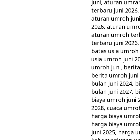
di
juni
,
aturan umrah
Umroh
terbaru juni 2026
Juni
aturan umroh jun
2026
,
aturan umro
&
aturan umroh terb
Tata
terbaru juni 2026
Caranya
batas usia umroh 
usia umroh juni 2
umroh juni
,
berit
berita umroh juni
bulan juni 2024
,
b
bulan juni 2027
,
b
biaya umroh juni 
2028
,
cuaca umroh
harga biaya umroh
harga biaya umroh
juni 2025
,
harga u