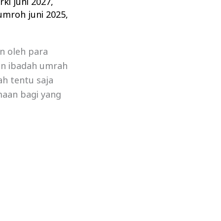
ki juni 2027
,
umroh juni 2025
,
n oleh para
an ibadah umrah
ah tentu saja
maan bagi yang