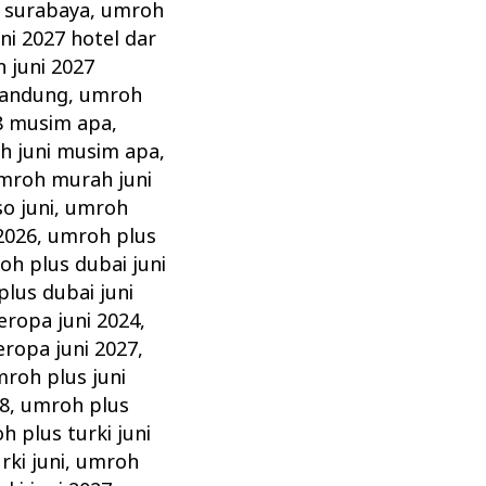
 surabaya
,
umroh
ni 2027 hotel dar
 juni 2027
bandung
,
umroh
8 musim apa
,
h juni musim apa
,
mroh murah juni
o juni
,
umroh
2026
,
umroh plus
oh plus dubai juni
lus dubai juni
eropa juni 2024
,
ropa juni 2027
,
roh plus juni
8
,
umroh plus
h plus turki juni
ki juni
,
umroh