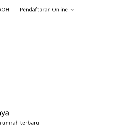
ROH
Pendaftaran Online
nya
n umrah terbaru