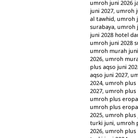
umroh juni 2026 j
juni 2027
,
umroh ju
al tawhid
,
umroh j
surabaya
,
umroh j
juni 2028 hotel da
umroh juni 2028 
umroh murah jun
2026
,
umroh murah
plus aqso juni 202
aqso juni 2027
,
um
2024
,
umroh plus 
2027
,
umroh plus 
umroh plus eropa 
umroh plus eropa 
2025
,
umroh plus 
turki juni
,
umroh p
2026
,
umroh plus t