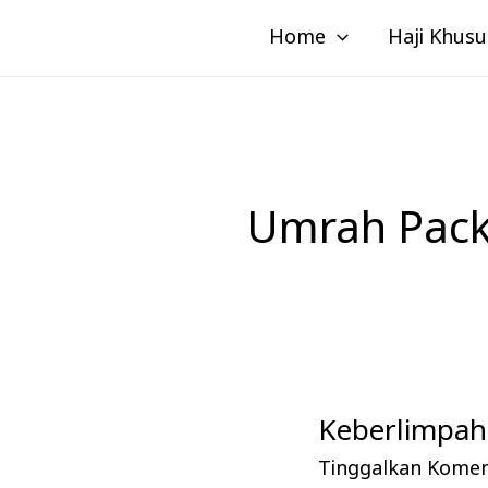
Lewati
Home
Haji Khusu
ke
konten
Umrah Pack
Keberlimpaha
Keberlimpahan
Pahala
Tinggalkan Kome