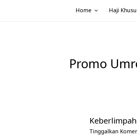
Lewati
Home
Haji Khusu
ke
konten
Promo Umro
Keberlimpaha
Keberlimpahan
Pahala
Tinggalkan Kome