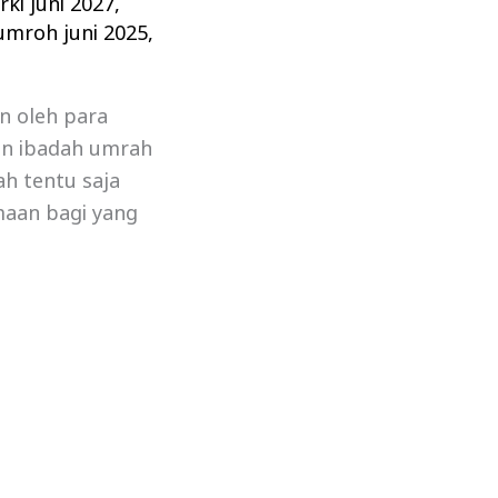
ki juni 2027
,
umroh juni 2025
,
n oleh para
an ibadah umrah
ah tentu saja
maan bagi yang