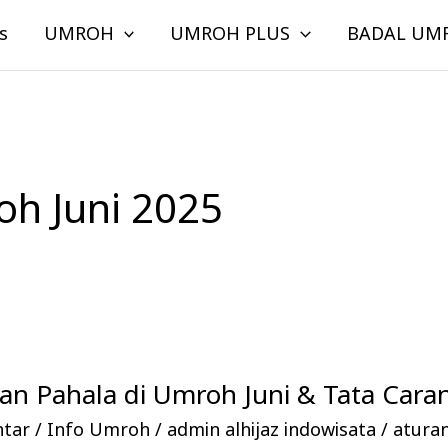
s
UMROH
UMROH PLUS
BADAL UM
h Juni 2025
n Pahala di Umroh Juni & Tata Cara
ntar
/
Info Umroh
/
admin alhijaz indowisata
/
atura