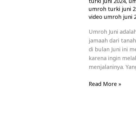
turki juni 2024
,
um
umroh turki juni 
video umroh juni 
Umroh Juni adala
jamaah dari tana
di bulan Juni ini 
karena ingin mela
menjalaninya. Yan
Read More »