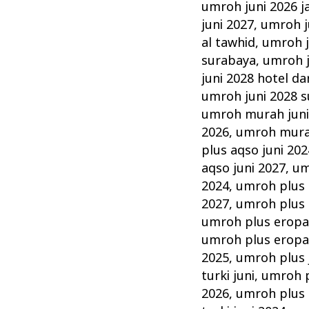
umroh juni 2026 j
juni 2027
,
umroh ju
al tawhid
,
umroh j
surabaya
,
umroh j
juni 2028 hotel da
umroh juni 2028 
umroh murah jun
2026
,
umroh murah
plus aqso juni 202
aqso juni 2027
,
um
2024
,
umroh plus 
2027
,
umroh plus 
umroh plus eropa 
umroh plus eropa 
2025
,
umroh plus 
turki juni
,
umroh p
2026
,
umroh plus t