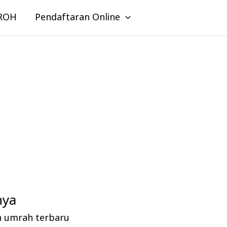
ROH
Pendaftaran Online
nya
n umrah terbaru