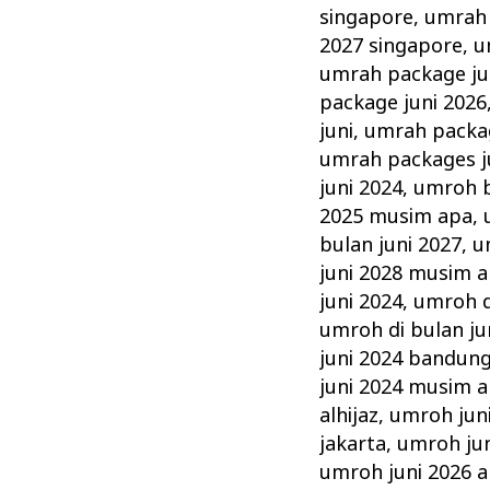
singapore
,
umrah 
2027 singapore
,
u
umrah package ju
package juni 2026
juni
,
umrah packag
umrah packages j
juni 2024
,
umroh b
2025 musim apa
,
bulan juni 2027
,
u
juni 2028 musim 
juni 2024
,
umroh d
umroh di bulan ju
juni 2024 bandun
juni 2024 musim 
alhijaz
,
umroh jun
jakarta
,
umroh ju
umroh juni 2026 al