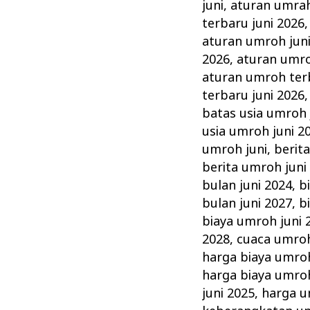
di
juni
,
aturan umrah
Umroh
terbaru juni 2026
Juni
aturan umroh jun
2026
,
aturan umro
&
aturan umroh terb
Tata
terbaru juni 2026
Caranya
batas usia umroh 
usia umroh juni 2
umroh juni
,
berit
berita umroh juni
bulan juni 2024
,
b
bulan juni 2027
,
b
biaya umroh juni 
2028
,
cuaca umroh
harga biaya umroh
harga biaya umroh
juni 2025
,
harga u