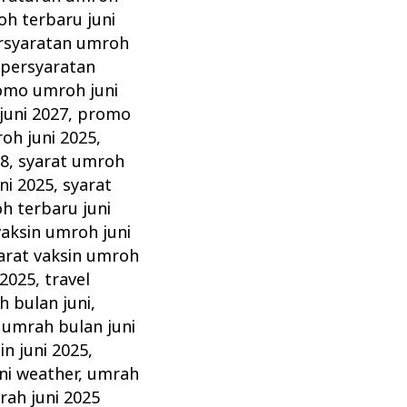
h terbaru juni
rsyaratan umroh
,
persyaratan
omo umroh juni
uni 2027
,
promo
oh juni 2025
,
28
,
syarat umroh
ni 2025
,
syarat
h terbaru juni
vaksin umroh juni
arat vaksin umroh
 2025
,
travel
 bulan juni
,
,
umrah bulan juni
in juni 2025
,
ni weather
,
umrah
ah juni 2025