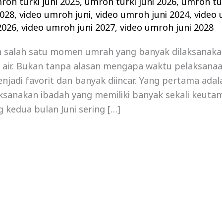
roh turki juni 2025
,
umroh turki juni 2026
,
umroh tur
2028
,
video umroh juni
,
video umroh juni 2024
,
video 
2026
,
video umroh juni 2027
,
video umroh juni 2028
h salah satu momen umrah yang banyak dilaksanaka
h air. Bukan tanpa alasan mengapa waktu pelaksana
menjadi favorit dan banyak diincar. Yang pertama adal
ksanakan ibadah yang memiliki banyak sekali keuta
g kedua bulan Juni sering […]