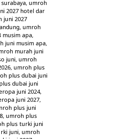
 surabaya
,
umroh
ni 2027 hotel dar
 juni 2027
bandung
,
umroh
8 musim apa
,
h juni musim apa
,
mroh murah juni
o juni
,
umroh
2026
,
umroh plus
oh plus dubai juni
lus dubai juni
eropa juni 2024
,
ropa juni 2027
,
roh plus juni
8
,
umroh plus
h plus turki juni
ki juni
,
umroh