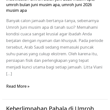
Arab
umroh bulan juni musim apa
,
umroh juni 2026
Saudi?
musim apa
Ketahui
Banyak calon jamaah bertanya-tanya, sebenarnya
Cuaca
Umroh Juni musim apa di tanah suci? Memahami
&
kondisi cuaca sangat krusial agar ibadah Anda
Tips
berjalan dengan nyaman dan khusyuk. Pada periode
Pentingnya
tersebut, Arab Saudi sedang memasuki puncak
suhu panas yang cukup ekstrem. Oleh karena itu,
persiapan fisik dan perlengkapan yang tepat
menjadi kunci utama bagi setiap jamaah. Litta Viani
[…]
Read More »
Keberlimpahan Pahala di Umroh
Keberlimpahan