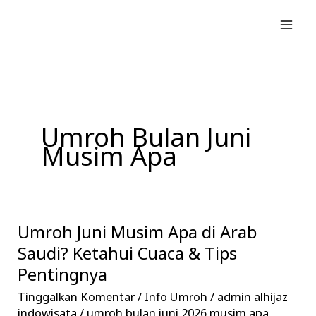
Lewati
ke
konten
Umroh Bulan Juni
Musim Apa
Umroh Juni Musim Apa di Arab
Umroh
Juni
Saudi? Ketahui Cuaca & Tips
Musim
Pentingnya
Apa
Tinggalkan Komentar
/
Info Umroh
/
admin alhijaz
di
indowisata
/
umroh bulan juni 2026 musim apa
,