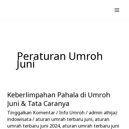
Lewati
ke
konten
Peraturan Umroh
Juni
Keberlimpahan Pahala di Umroh
Keberlimpahan
Pahala
Juni & Tata Caranya
di
Tinggalkan Komentar
/
Info Umroh
/
admin alhijaz
Umroh
indowisata
/
aturan umrah terbaru juni
,
aturan
Juni
umrah terbaru juni 2024
,
aturan umrah terbaru juni