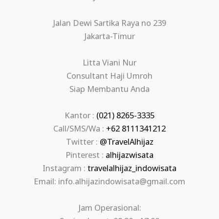
Jalan Dewi Sartika Raya no 239
Jakarta-Timur
Litta Viani Nur
Consultant Haji Umroh
Siap Membantu Anda
Kantor :
(021) 8265-3335
Call/SMS/Wa :
+62 8111341212
Twitter :
@TravelAlhijaz
Pinterest :
alhijazwisata
Instagram :
travelalhijaz_indowisata
Email: info.alhijazindowisata@gmail.com
Jam Operasional: