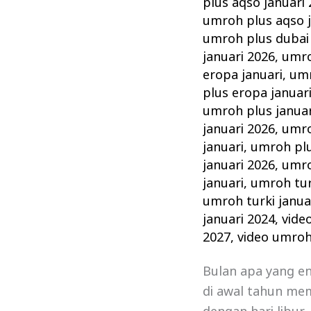
plus aqso januari
umroh plus aqso j
umroh plus dubai 
januari 2026
,
umro
eropa januari
,
umr
plus eropa januar
umroh plus januar
januari 2026
,
umro
januari
,
umroh plu
januari 2026
,
umro
januari
,
umroh tur
umroh turki janua
januari 2024
,
vide
2027
,
video umroh
Bulan apa yang e
di awal tahun mem