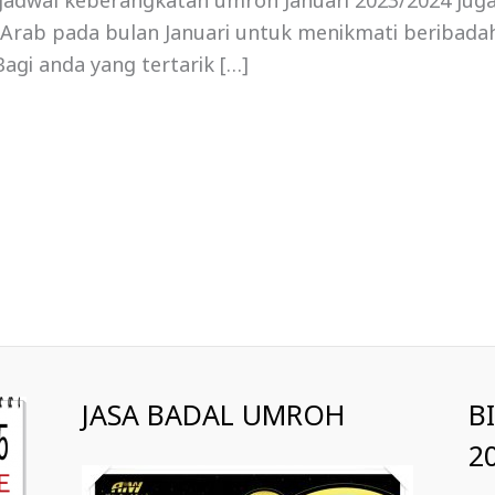
, jadwal keberangkatan umroh Januari 2023/2024 jug
i Arab pada bulan Januari untuk menikmati beribadah
agi anda yang tertarik […]
JASA BADAL UMROH
B
2