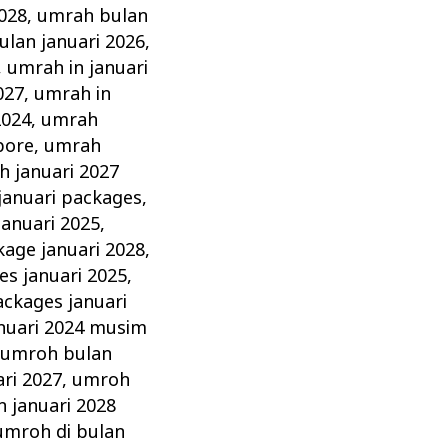
2028
,
umrah bulan
lan januari 2026
,
,
umrah in januari
027
,
umrah in
2024
,
umrah
pore
,
umrah
 januari 2027
januari packages
,
anuari 2025
,
age januari 2028
,
s januari 2025
,
ckages januari
nuari 2024 musim
,
umroh bulan
ri 2027
,
umroh
 januari 2028
umroh di bulan