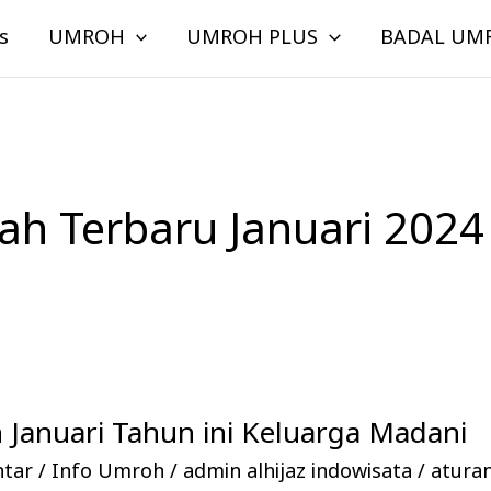
s
UMROH
UMROH PLUS
BADAL UM
h Terbaru Januari 2024
Januari Tahun ini Keluarga Madani
ntar
/
Info Umroh
/
admin alhijaz indowisata
/
atura