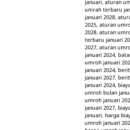
Januari
januari
,
aturan um
Tahun
umrah terbaru jan
ini
januari 2028
,
atur
2025
,
aturan umro
Keluarga
2028
,
aturan umro
Madani
terbaru januari 2
2027
,
aturan umro
januari 2024
,
bata
umroh januari 20
januari 2024
,
beri
januari 2027
,
beri
januari 2024
,
biay
umroh bulan janu
umroh januari 20
januari 2027
,
biay
januari
,
harga bia
umroh januari 20