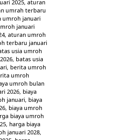
uari 2025
,
aturan
an umrah terbaru
n umroh januari
umroh januari
24
,
aturan umroh
h terbaru januari
atas usia umroh
 2026
,
batas usia
ari
,
berita umroh
rita umroh
aya umroh bulan
ri 2026
,
biaya
h januari
,
biaya
26
,
biaya umroh
rga biaya umroh
025
,
harga biaya
oh januari 2028
,