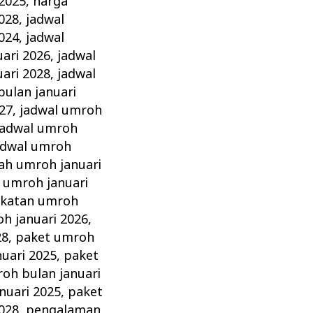
 2025
,
harga
028
,
jadwal
024
,
jadwal
ari 2026
,
jadwal
ari 2028
,
jadwal
bulan januari
27
,
jadwal umroh
jadwal umroh
adwal umroh
ah umroh januari
 umroh januari
katan umroh
h januari 2026
,
28
,
paket umroh
uari 2025
,
paket
oh bulan januari
nuari 2025
,
paket
028
,
pengalaman