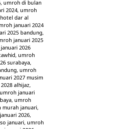
6
,
umroh di bulan
ri 2024
,
umroh
hotel dar al
mroh januari 2024
ari 2025 bandung
,
mroh januari 2025
januari 2026
 tawhid
,
umroh
026 surabaya
,
bandung
,
umroh
nuari 2027 musim
2028 alhijaz
,
umroh januari
abaya
,
umroh
 murah januari
,
anuari 2026
,
so januari
,
umroh