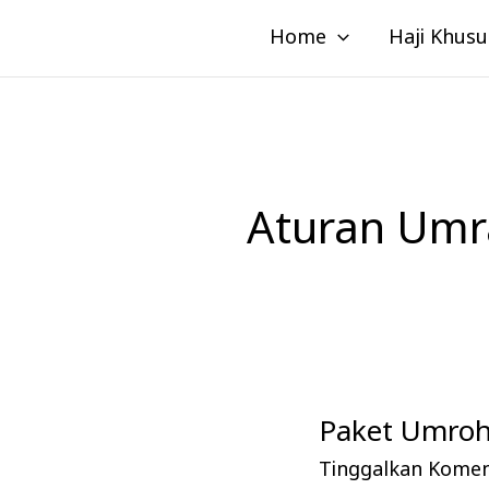
Lewati
Home
Haji Khusu
ke
konten
Aturan Umra
Paket Umroh 
Paket
Umroh
Tinggalkan Kome