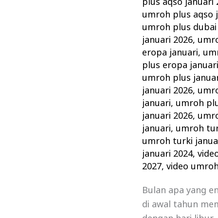
plus aqso januari
umroh plus aqso j
umroh plus dubai 
januari 2026
,
umro
eropa januari
,
umr
plus eropa januar
umroh plus januar
januari 2026
,
umro
januari
,
umroh plu
januari 2026
,
umro
januari
,
umroh tur
umroh turki janua
januari 2024
,
vide
2027
,
video umroh
Bulan apa yang e
di awal tahun mem