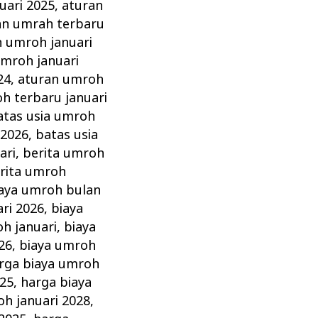
uari 2025
,
aturan
an umrah terbaru
n umroh januari
umroh januari
24
,
aturan umroh
h terbaru januari
atas usia umroh
 2026
,
batas usia
ari
,
berita umroh
rita umroh
aya umroh bulan
ri 2026
,
biaya
h januari
,
biaya
26
,
biaya umroh
rga biaya umroh
025
,
harga biaya
oh januari 2028
,