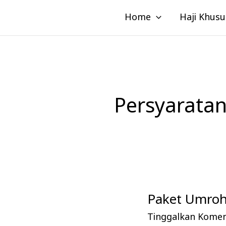
Lewati
Home
Haji Khusu
ke
konten
Persyarata
Paket Umroh 
Paket
Umroh
Tinggalkan Kome