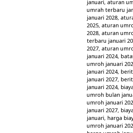
Januari
januari
,
aturan um
Tahun
umrah terbaru jan
ini
januari 2028
,
atur
2025
,
aturan umro
Keluarga
2028
,
aturan umro
Madani
terbaru januari 2
2027
,
aturan umro
januari 2024
,
bata
umroh januari 20
januari 2024
,
beri
januari 2027
,
beri
januari 2024
,
biay
umroh bulan janu
umroh januari 20
januari 2027
,
biay
januari
,
harga bia
umroh januari 20