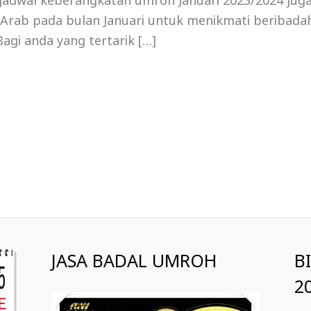
, jadwal keberangkatan umroh Januari 2023/2024 jug
i Arab pada bulan Januari untuk menikmati beribadah
agi anda yang tertarik […]
JASA BADAL UMROH
B
2