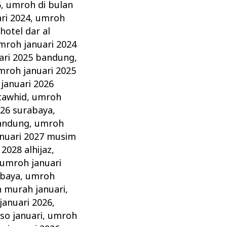
6
,
umroh di bulan
ri 2024
,
umroh
hotel dar al
mroh januari 2024
ari 2025 bandung
,
mroh januari 2025
januari 2026
 tawhid
,
umroh
026 surabaya
,
bandung
,
umroh
nuari 2027 musim
2028 alhijaz
,
umroh januari
abaya
,
umroh
 murah januari
,
anuari 2026
,
so januari
,
umroh