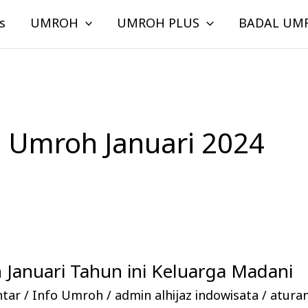
s
UMROH
UMROH PLUS
BADAL UM
n Umroh Januari 2024
Januari Tahun ini Keluarga Madani
ntar
/
Info Umroh
/
admin alhijaz indowisata
/
atura