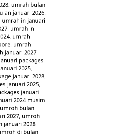
2028
,
umrah bulan
lan januari 2026
,
,
umrah in januari
027
,
umrah in
2024
,
umrah
pore
,
umrah
 januari 2027
januari packages
,
anuari 2025
,
age januari 2028
,
s januari 2025
,
ckages januari
nuari 2024 musim
,
umroh bulan
ri 2027
,
umroh
 januari 2028
umroh di bulan