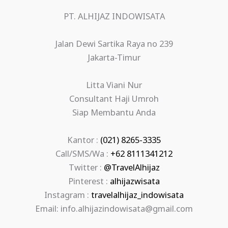
PT. ALHIJAZ INDOWISATA
Jalan Dewi Sartika Raya no 239
Jakarta-Timur
Litta Viani Nur
Consultant Haji Umroh
Siap Membantu Anda
Kantor :
(021) 8265-3335
Call/SMS/Wa :
+62 8111341212
Twitter :
@TravelAlhijaz
Pinterest :
alhijazwisata
Instagram :
travelalhijaz_indowisata
Email: info.alhijazindowisata@gmail.com