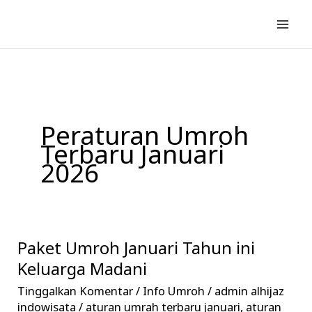
Lewati
ke
konten
Peraturan Umroh
Terbaru Januari
2026
Paket Umroh Januari Tahun ini
Paket
Umroh
Keluarga Madani
Januari
Tinggalkan Komentar
/
Info Umroh
/
admin alhijaz
Tahun
indowisata
/
aturan umrah terbaru januari
,
aturan