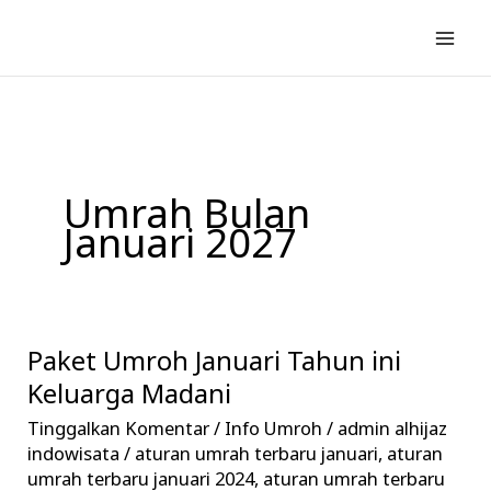
Lewati
ke
konten
Umrah Bulan
Januari 2027
Paket Umroh Januari Tahun ini
Paket
Umroh
Keluarga Madani
Januari
Tinggalkan Komentar
/
Info Umroh
/
admin alhijaz
Tahun
indowisata
/
aturan umrah terbaru januari
,
aturan
ini
umrah terbaru januari 2024
,
aturan umrah terbaru