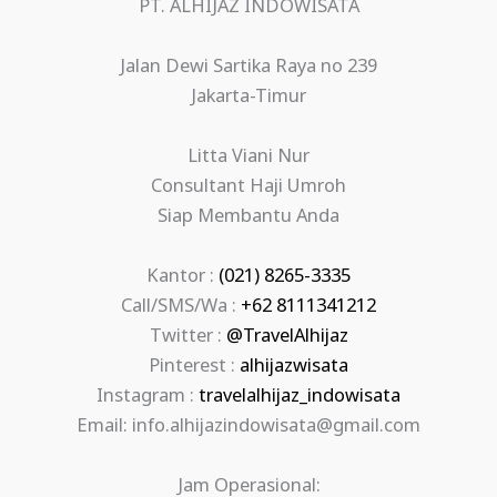
PT. ALHIJAZ INDOWISATA
Jalan Dewi Sartika Raya no 239
Jakarta-Timur
Litta Viani Nur
Consultant Haji Umroh
Siap Membantu Anda
Kantor :
(021) 8265-3335
Call/SMS/Wa :
+62 8111341212
Twitter :
@TravelAlhijaz
Pinterest :
alhijazwisata
Instagram :
travelalhijaz_indowisata
Email: info.alhijazindowisata@gmail.com
Jam Operasional: