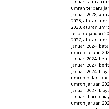
Januari
januari
,
aturan um
Tahun
umrah terbaru jan
ini
januari 2028
,
atur
2025
,
aturan umro
Keluarga
2028
,
aturan umro
Madani
terbaru januari 2
2027
,
aturan umro
januari 2024
,
bata
umroh januari 20
januari 2024
,
beri
januari 2027
,
beri
januari 2024
,
biay
umroh bulan janu
umroh januari 20
januari 2027
,
biay
januari
,
harga bia
umroh januari 20