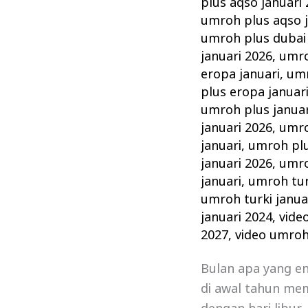
plus aqso januari
umroh plus aqso j
umroh plus dubai 
januari 2026
,
umro
eropa januari
,
umr
plus eropa januar
umroh plus januar
januari 2026
,
umro
januari
,
umroh plu
januari 2026
,
umro
januari
,
umroh tur
umroh turki janua
januari 2024
,
vide
2027
,
video umroh
Bulan apa yang e
di awal tahun mem