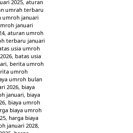
uari 2025
,
aturan
an umrah terbaru
n umroh januari
umroh januari
24
,
aturan umroh
h terbaru januari
atas usia umroh
 2026
,
batas usia
ari
,
berita umroh
rita umroh
aya umroh bulan
ri 2026
,
biaya
h januari
,
biaya
26
,
biaya umroh
rga biaya umroh
025
,
harga biaya
oh januari 2028
,