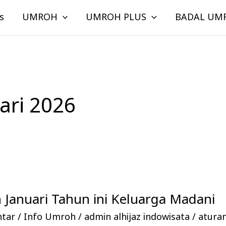
s
UMROH
UMROH PLUS
BADAL UM
ari 2026
Januari Tahun ini Keluarga Madani
ntar
/
Info Umroh
/
admin alhijaz indowisata
/
atura