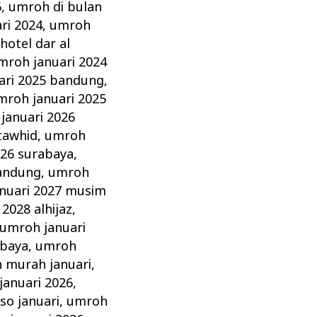
6
,
umroh di bulan
ri 2024
,
umroh
hotel dar al
mroh januari 2024
ari 2025 bandung
,
mroh januari 2025
januari 2026
 tawhid
,
umroh
026 surabaya
,
bandung
,
umroh
nuari 2027 musim
2028 alhijaz
,
umroh januari
abaya
,
umroh
 murah januari
,
anuari 2026
,
so januari
,
umroh