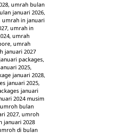
2028
,
umrah bulan
lan januari 2026
,
,
umrah in januari
027
,
umrah in
2024
,
umrah
pore
,
umrah
 januari 2027
januari packages
,
anuari 2025
,
age januari 2028
,
s januari 2025
,
ckages januari
nuari 2024 musim
,
umroh bulan
ri 2027
,
umroh
 januari 2028
umroh di bulan