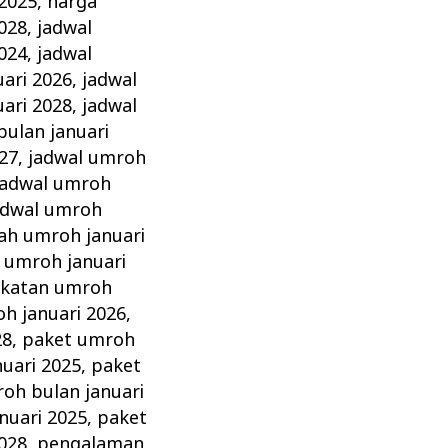
 2025
,
harga
028
,
jadwal
024
,
jadwal
ari 2026
,
jadwal
ari 2028
,
jadwal
bulan januari
27
,
jadwal umroh
jadwal umroh
adwal umroh
ah umroh januari
 umroh januari
katan umroh
h januari 2026
,
28
,
paket umroh
uari 2025
,
paket
oh bulan januari
nuari 2025
,
paket
028
,
pengalaman