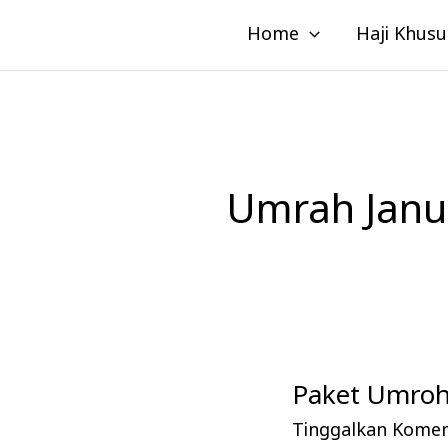
Lewati
Home
Haji Khusu
ke
konten
Umrah Janu
Paket Umroh 
Paket
Umroh
Tinggalkan Kome