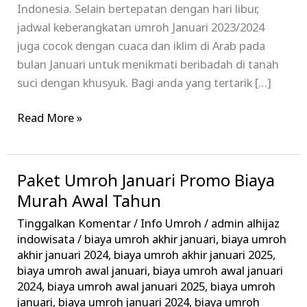
Indonesia. Selain bertepatan dengan hari libur,
jadwal keberangkatan umroh Januari 2023/2024
juga cocok dengan cuaca dan iklim di Arab pada
bulan Januari untuk menikmati beribadah di tanah
suci dengan khusyuk. Bagi anda yang tertarik […]
Read More »
Paket Umroh Januari Promo Biaya
Paket
Umroh
Murah Awal Tahun
Januari
Tinggalkan Komentar
/
Info Umroh
/
admin alhijaz
Promo
indowisata
/
biaya umroh akhir januari
,
biaya umroh
Biaya
akhir januari 2024
,
biaya umroh akhir januari 2025
,
biaya umroh awal januari
,
biaya umroh awal januari
Murah
2024
,
biaya umroh awal januari 2025
,
biaya umroh
Awal
januari
,
biaya umroh januari 2024
,
biaya umroh