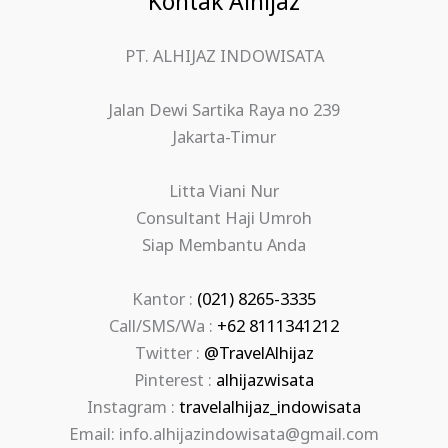
Kontak Alhijaz
PT. ALHIJAZ INDOWISATA
Jalan Dewi Sartika Raya no 239
Jakarta-Timur
Litta Viani Nur
Consultant Haji Umroh
Siap Membantu Anda
Kantor :
(021) 8265-3335
Call/SMS/Wa :
+62 8111341212
Twitter :
@TravelAlhijaz
Pinterest :
alhijazwisata
Instagram :
travelalhijaz_indowisata
Email: info.alhijazindowisata@gmail.com