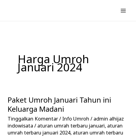
Lewati
ke
konten
Harga Umroh
Januari 2024
Paket Umroh Januari Tahun ini
Paket
Umroh
Keluarga Madani
Januari
Tinggalkan Komentar
/
Info Umroh
/
admin alhijaz
Tahun
indowisata
/
aturan umrah terbaru januari
,
aturan
ini
umrah terbaru januari 2024
,
aturan umrah terbaru