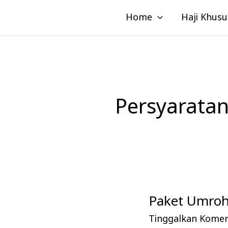
Lewati
Home
Haji Khusu
ke
konten
Persyarata
Paket Umroh 
Paket
Umroh
Tinggalkan Kome