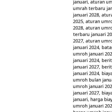
Januari
januari
,
aturan um
Tahun
umrah terbaru jan
ini
januari 2028
,
atur
2025
,
aturan umro
Keluarga
2028
,
aturan umro
Madani
terbaru januari 2
2027
,
aturan umro
januari 2024
,
bata
umroh januari 20
januari 2024
,
beri
januari 2027
,
beri
januari 2024
,
biay
umroh bulan janu
umroh januari 20
januari 2027
,
biay
januari
,
harga bia
umroh januari 20