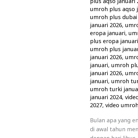
plus aqso januari
umroh plus aqso j
umroh plus dubai 
januari 2026
,
umro
eropa januari
,
umr
plus eropa januar
umroh plus januar
januari 2026
,
umro
januari
,
umroh plu
januari 2026
,
umro
januari
,
umroh tur
umroh turki janua
januari 2024
,
vide
2027
,
video umroh
Bulan apa yang e
di awal tahun mem