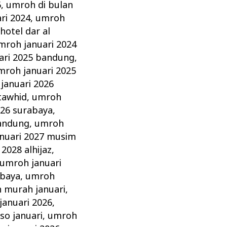
6
,
umroh di bulan
ri 2024
,
umroh
hotel dar al
mroh januari 2024
ari 2025 bandung
,
mroh januari 2025
januari 2026
 tawhid
,
umroh
026 surabaya
,
bandung
,
umroh
nuari 2027 musim
2028 alhijaz
,
umroh januari
abaya
,
umroh
 murah januari
,
anuari 2026
,
so januari
,
umroh