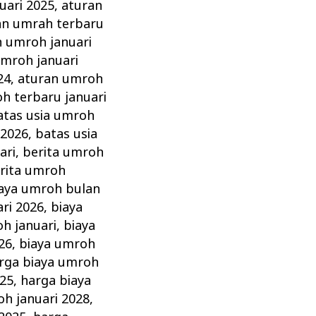
uari 2025
,
aturan
an umrah terbaru
n umroh januari
umroh januari
24
,
aturan umroh
h terbaru januari
atas usia umroh
 2026
,
batas usia
ari
,
berita umroh
rita umroh
aya umroh bulan
ri 2026
,
biaya
h januari
,
biaya
26
,
biaya umroh
rga biaya umroh
025
,
harga biaya
oh januari 2028
,