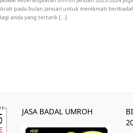
, jadwal keberangkatan umroh Januari 2023/2024 jug
i Arab pada bulan Januari untuk menikmati beribadah
agi anda yang tertarik […]
JASA BADAL UMROH
B
2