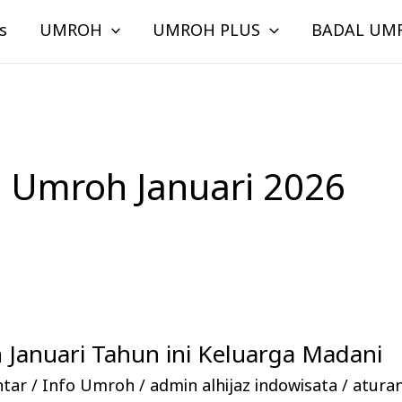
s
UMROH
UMROH PLUS
BADAL UM
n Umroh Januari 2026
Januari Tahun ini Keluarga Madani
ntar
/
Info Umroh
/
admin alhijaz indowisata
/
atura