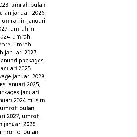
2028
,
umrah bulan
lan januari 2026
,
,
umrah in januari
027
,
umrah in
2024
,
umrah
pore
,
umrah
 januari 2027
januari packages
,
anuari 2025
,
age januari 2028
,
s januari 2025
,
ckages januari
nuari 2024 musim
,
umroh bulan
ri 2027
,
umroh
 januari 2028
umroh di bulan