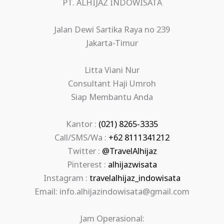
PT. ALHIJAZ INDOWISATA
Jalan Dewi Sartika Raya no 239
Jakarta-Timur
Litta Viani Nur
Consultant Haji Umroh
Siap Membantu Anda
Kantor :
(021) 8265-3335
Call/SMS/Wa :
+62 8111341212
Twitter :
@TravelAlhijaz
Pinterest :
alhijazwisata
Instagram :
travelalhijaz_indowisata
Email: info.alhijazindowisata@gmail.com
Jam Operasional: