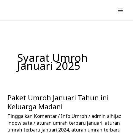
Lewati
ke
konten
Syarat Umroh
Januari 2025
Paket Umroh Januari Tahun ini
Paket
Umroh
Keluarga Madani
Januari
Tinggalkan Komentar
/
Info Umroh
/
admin alhijaz
Tahun
indowisata
/
aturan umrah terbaru januari
,
aturan
ini
umrah terbaru januari 2024
,
aturan umrah terbaru