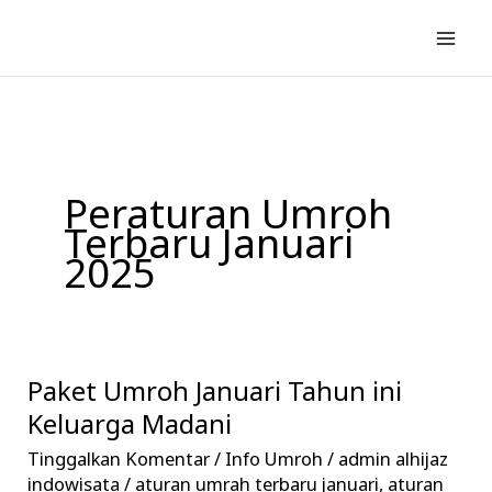
Lewati
ke
konten
Peraturan Umroh
Terbaru Januari
2025
Paket Umroh Januari Tahun ini
Paket
Umroh
Keluarga Madani
Januari
Tinggalkan Komentar
/
Info Umroh
/
admin alhijaz
Tahun
indowisata
/
aturan umrah terbaru januari
,
aturan