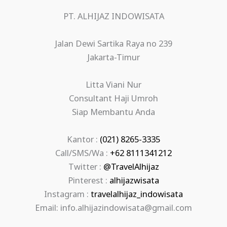
PT. ALHIJAZ INDOWISATA
Jalan Dewi Sartika Raya no 239
Jakarta-Timur
Litta Viani Nur
Consultant Haji Umroh
Siap Membantu Anda
Kantor :
(021) 8265-3335
Call/SMS/Wa :
+62 8111341212
Twitter :
@TravelAlhijaz
Pinterest :
alhijazwisata
Instagram :
travelalhijaz_indowisata
Email: info.alhijazindowisata@gmail.com