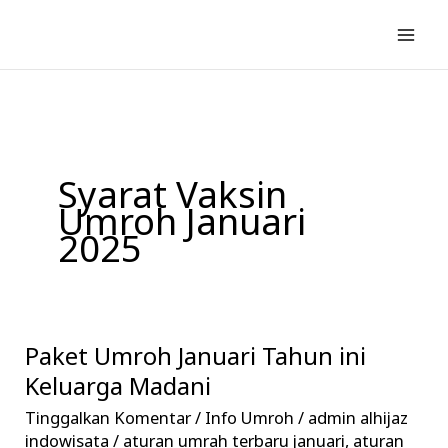
Lewati
ke
konten
Syarat Vaksin
Umroh Januari
2025
Paket Umroh Januari Tahun ini
Paket
Umroh
Keluarga Madani
Januari
Tinggalkan Komentar
/
Info Umroh
/
admin alhijaz
Tahun
indowisata
/
aturan umrah terbaru januari
,
aturan