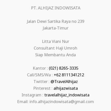
PT. ALHIJAZ INDOWISATA
Jalan Dewi Sartika Raya no 239
Jakarta-Timur
Litta Viani Nur
Consultant Haji Umroh
Siap Membantu Anda
Kantor :
(021) 8265-3335
Call/SMS/Wa :
+62 8111341212
Twitter :
@TravelAlhijaz
Pinterest :
alhijazwisata
Instagram :
travelalhijaz_indowisata
Email: info.alhijazindowisata@gmail.com