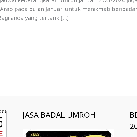
, jadwal keberangkatan umroh Januari 2023/2024 jug
i Arab pada bulan Januari untuk menikmati beribadah
agi anda yang tertarik […]
JASA BADAL UMROH
B
2