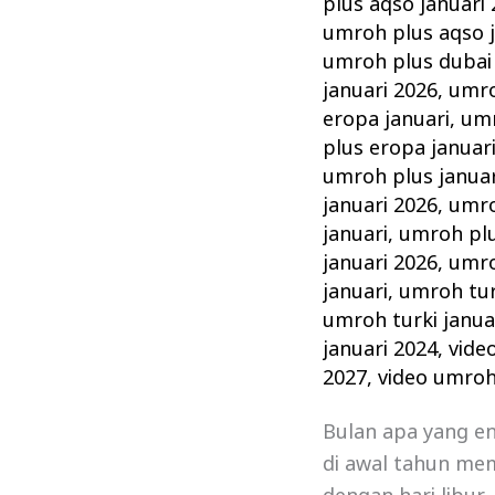
plus aqso januari
umroh plus aqso j
umroh plus dubai 
januari 2026
,
umro
eropa januari
,
umr
plus eropa januar
umroh plus januar
januari 2026
,
umro
januari
,
umroh plu
januari 2026
,
umro
januari
,
umroh tur
umroh turki janua
januari 2024
,
vide
2027
,
video umroh
Bulan apa yang e
di awal tahun mem