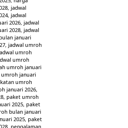
 2025
,
harga
028
,
jadwal
024
,
jadwal
ari 2026
,
jadwal
ari 2028
,
jadwal
bulan januari
27
,
jadwal umroh
jadwal umroh
adwal umroh
ah umroh januari
 umroh januari
katan umroh
h januari 2026
,
28
,
paket umroh
uari 2025
,
paket
oh bulan januari
nuari 2025
,
paket
028
,
pengalaman