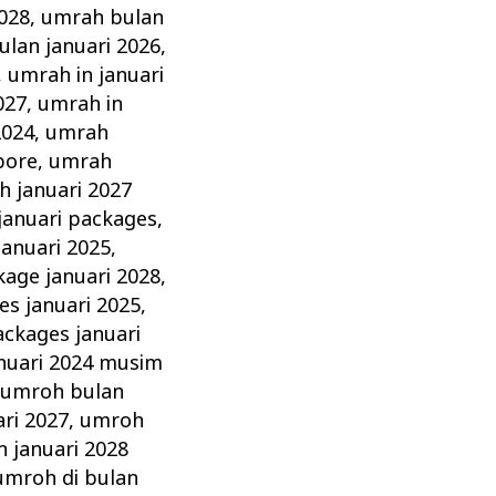
2028
,
umrah bulan
lan januari 2026
,
,
umrah in januari
027
,
umrah in
2024
,
umrah
pore
,
umrah
 januari 2027
januari packages
,
anuari 2025
,
age januari 2028
,
s januari 2025
,
ckages januari
nuari 2024 musim
,
umroh bulan
ri 2027
,
umroh
 januari 2028
umroh di bulan