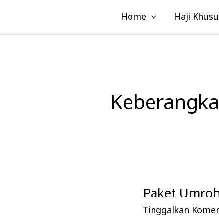
Lewati
Home
Haji Khusu
ke
konten
Keberangka
Paket Umroh 
Paket
Umroh
Tinggalkan Kome