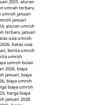
uari 2025
,
aturan
an umrah terbaru
n umroh januari
umroh januari
24
,
aturan umroh
h terbaru januari
atas usia umroh
 2026
,
batas usia
ari
,
berita umroh
rita umroh
aya umroh bulan
ri 2026
,
biaya
h januari
,
biaya
26
,
biaya umroh
rga biaya umroh
025
,
harga biaya
oh januari 2028
,