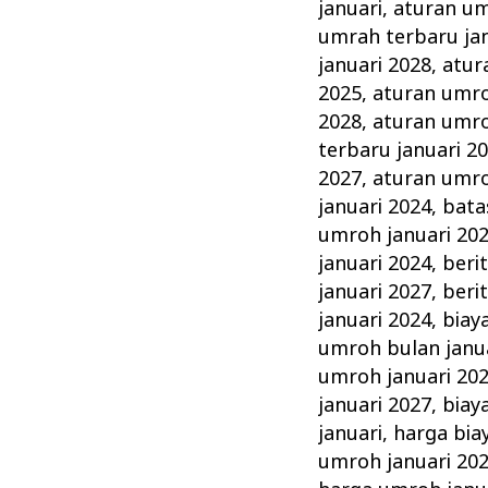
Januari
januari
,
aturan um
Tahun
umrah terbaru jan
ini
januari 2028
,
atur
2025
,
aturan umro
Keluarga
2028
,
aturan umro
Madani
terbaru januari 2
2027
,
aturan umro
januari 2024
,
bata
umroh januari 20
januari 2024
,
beri
januari 2027
,
beri
januari 2024
,
biay
umroh bulan janu
umroh januari 20
januari 2027
,
biay
januari
,
harga bia
umroh januari 20