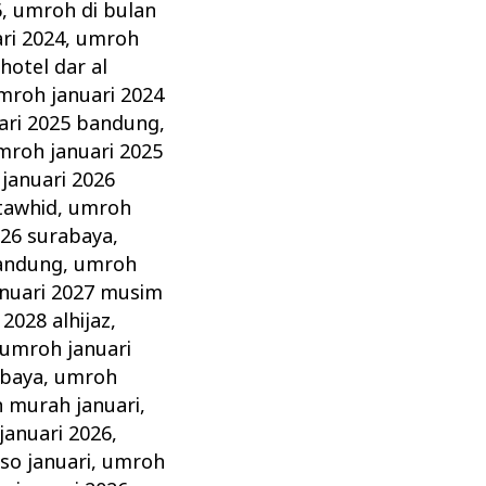
6
,
umroh di bulan
ri 2024
,
umroh
hotel dar al
mroh januari 2024
ari 2025 bandung
,
mroh januari 2025
januari 2026
 tawhid
,
umroh
026 surabaya
,
bandung
,
umroh
nuari 2027 musim
2028 alhijaz
,
umroh januari
abaya
,
umroh
 murah januari
,
anuari 2026
,
so januari
,
umroh