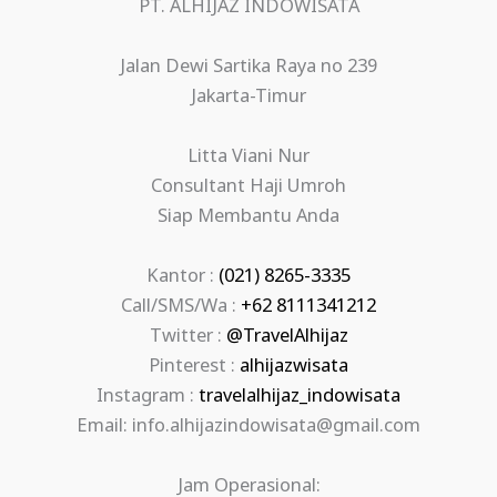
PT. ALHIJAZ INDOWISATA
Jalan Dewi Sartika Raya no 239
Jakarta-Timur
Litta Viani Nur
Consultant Haji Umroh
Siap Membantu Anda
Kantor :
(021) 8265-3335
Call/SMS/Wa :
+62 8111341212
Twitter :
@TravelAlhijaz
Pinterest :
alhijazwisata
Instagram :
travelalhijaz_indowisata
Email: info.alhijazindowisata@gmail.com
Jam Operasional: