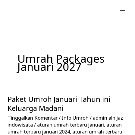
Lewati
ke
konten
Umrah Packages
Januari 2027
Paket Umroh Januari Tahun ini
Paket
Umroh
Keluarga Madani
Januari
Tinggalkan Komentar
/
Info Umroh
/
admin alhijaz
Tahun
indowisata
/
aturan umrah terbaru januari
,
aturan
ini
umrah terbaru januari 2024
,
aturan umrah terbaru