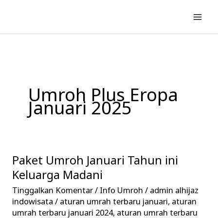
Lewati
ke
konten
Umroh Plus Eropa
Januari 2025
Paket Umroh Januari Tahun ini
Paket
Umroh
Keluarga Madani
Januari
Tinggalkan Komentar
/
Info Umroh
/
admin alhijaz
Tahun
indowisata
/
aturan umrah terbaru januari
,
aturan
ini
umrah terbaru januari 2024
,
aturan umrah terbaru