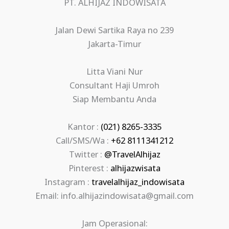
PT. ALHIJAZ INDOWISATA
Jalan Dewi Sartika Raya no 239
Jakarta-Timur
Litta Viani Nur
Consultant Haji Umroh
Siap Membantu Anda
Kantor :
(021) 8265-3335
Call/SMS/Wa :
+62 8111341212
Twitter :
@TravelAlhijaz
Pinterest :
alhijazwisata
Instagram :
travelalhijaz_indowisata
Email: info.alhijazindowisata@gmail.com
Jam Operasional: