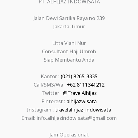
PT. ALHIJAZ INDOWISATA
Jalan Dewi Sartika Raya no 239
Jakarta-Timur
Litta Viani Nur
Consultant Haji Umroh
Siap Membantu Anda
Kantor :
(021) 8265-3335
Call/SMS/Wa :
+62 8111341212
Twitter :
@TravelAlhijaz
Pinterest :
alhijazwisata
Instagram :
travelalhijaz_indowisata
Email: info.alhijazindowisata@gmail.com
Jam Operasional: