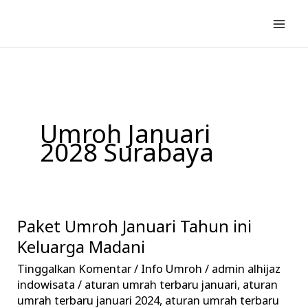
Lewati
ke
konten
Umroh Januari
2028 Surabaya
Paket Umroh Januari Tahun ini
Paket
Umroh
Keluarga Madani
Januari
Tinggalkan Komentar
/
Info Umroh
/
admin alhijaz
Tahun
indowisata
/
aturan umrah terbaru januari
,
aturan
ini
umrah terbaru januari 2024
,
aturan umrah terbaru