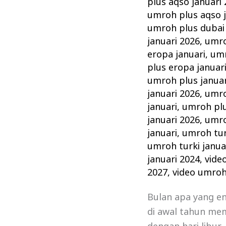
plus aqso januari
umroh plus aqso j
umroh plus dubai 
januari 2026
,
umro
eropa januari
,
umr
plus eropa januar
umroh plus januar
januari 2026
,
umro
januari
,
umroh plu
januari 2026
,
umro
januari
,
umroh tur
umroh turki janua
januari 2024
,
vide
2027
,
video umroh
Bulan apa yang e
di awal tahun mem