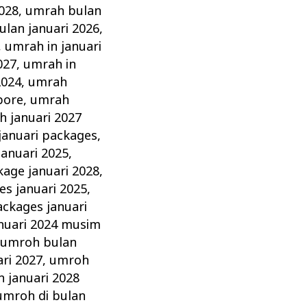
2028
,
umrah bulan
lan januari 2026
,
,
umrah in januari
027
,
umrah in
2024
,
umrah
pore
,
umrah
 januari 2027
januari packages
,
anuari 2025
,
age januari 2028
,
s januari 2025
,
ckages januari
nuari 2024 musim
,
umroh bulan
ri 2027
,
umroh
 januari 2028
umroh di bulan