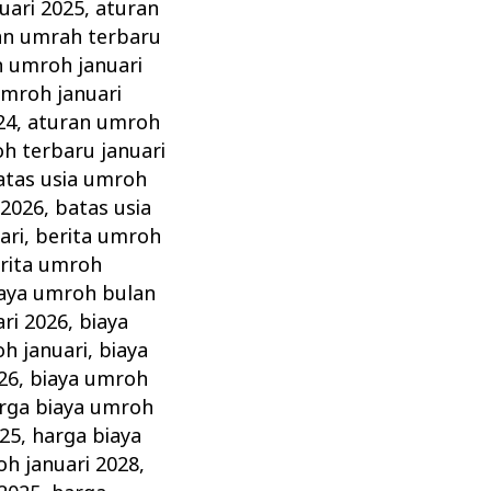
uari 2025
,
aturan
an umrah terbaru
n umroh januari
umroh januari
24
,
aturan umroh
h terbaru januari
atas usia umroh
 2026
,
batas usia
ari
,
berita umroh
rita umroh
aya umroh bulan
ri 2026
,
biaya
h januari
,
biaya
26
,
biaya umroh
rga biaya umroh
025
,
harga biaya
oh januari 2028
,