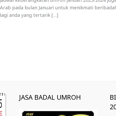
, jadwal keberangkatan umroh Januari 2023/2024 jug
i Arab pada bulan Januari untuk menikmati beribadah
agi anda yang tertarik […]
JASA BADAL UMROH
B
2