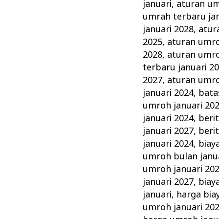
Januari
januari
,
aturan um
Tahun
umrah terbaru jan
ini
januari 2028
,
atur
2025
,
aturan umro
Keluarga
2028
,
aturan umro
Madani
terbaru januari 2
2027
,
aturan umro
januari 2024
,
bata
umroh januari 20
januari 2024
,
beri
januari 2027
,
beri
januari 2024
,
biay
umroh bulan janu
umroh januari 20
januari 2027
,
biay
januari
,
harga bia
umroh januari 20