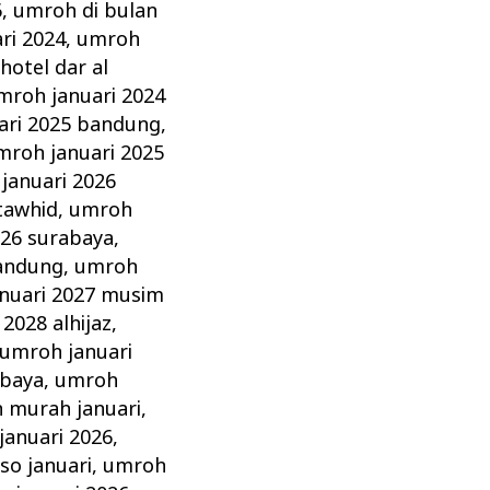
6
,
umroh di bulan
ri 2024
,
umroh
hotel dar al
mroh januari 2024
ari 2025 bandung
,
mroh januari 2025
januari 2026
 tawhid
,
umroh
026 surabaya
,
bandung
,
umroh
nuari 2027 musim
2028 alhijaz
,
umroh januari
abaya
,
umroh
 murah januari
,
anuari 2026
,
so januari
,
umroh