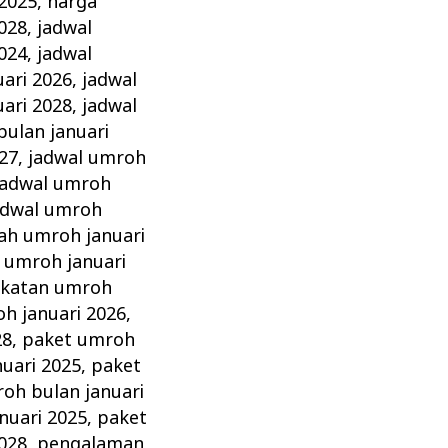
 2025
,
harga
028
,
jadwal
024
,
jadwal
ari 2026
,
jadwal
ari 2028
,
jadwal
bulan januari
27
,
jadwal umroh
jadwal umroh
adwal umroh
ah umroh januari
 umroh januari
katan umroh
h januari 2026
,
28
,
paket umroh
uari 2025
,
paket
oh bulan januari
nuari 2025
,
paket
028
,
pengalaman