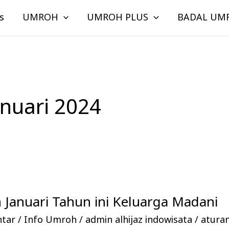
s
UMROH
UMROH PLUS
BADAL UM
nuari 2024
Januari Tahun ini Keluarga Madani
ntar
/
Info Umroh
/
admin alhijaz indowisata
/
atura