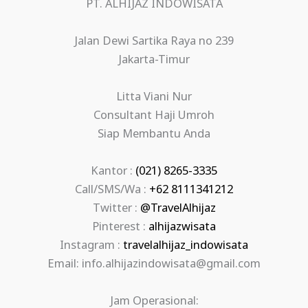
PT. ALHIJAZ INDOWISATA
Jalan Dewi Sartika Raya no 239
Jakarta-Timur
Litta Viani Nur
Consultant Haji Umroh
Siap Membantu Anda
Kantor :
(021) 8265-3335
Call/SMS/Wa :
+62 8111341212
Twitter :
@TravelAlhijaz
Pinterest :
alhijazwisata
Instagram :
travelalhijaz_indowisata
Email: info.alhijazindowisata@gmail.com
Jam Operasional: