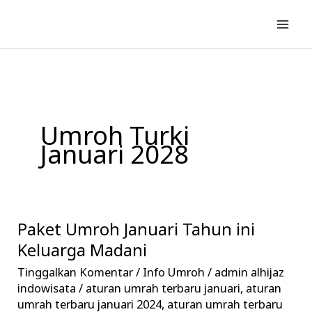
Lewati
ke
konten
Umroh Turki
Januari 2028
Paket Umroh Januari Tahun ini
Paket
Umroh
Keluarga Madani
Januari
Tinggalkan Komentar
/
Info Umroh
/
admin alhijaz
Tahun
indowisata
/
aturan umrah terbaru januari
,
aturan
ini
umrah terbaru januari 2024
,
aturan umrah terbaru