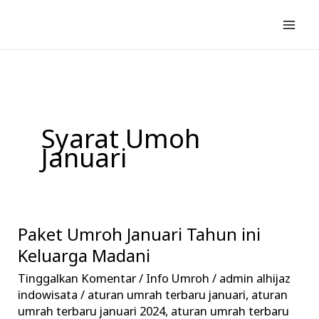
Lewati
ke
konten
Syarat Umoh
Januari
Paket Umroh Januari Tahun ini
Paket
Umroh
Keluarga Madani
Januari
Tinggalkan Komentar
/
Info Umroh
/
admin alhijaz
Tahun
indowisata
/
aturan umrah terbaru januari
,
aturan
ini
umrah terbaru januari 2024
,
aturan umrah terbaru