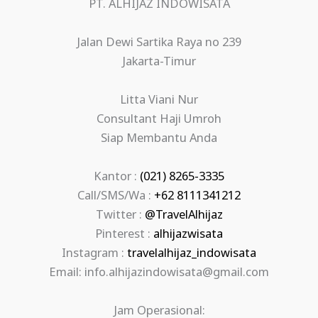
PT. ALHIJAZ INDOWISATA
Jalan Dewi Sartika Raya no 239
Jakarta-Timur
Litta Viani Nur
Consultant Haji Umroh
Siap Membantu Anda
Kantor :
(021) 8265-3335
Call/SMS/Wa :
+62 8111341212
Twitter :
@TravelAlhijaz
Pinterest :
alhijazwisata
Instagram :
travelalhijaz_indowisata
Email: info.alhijazindowisata@gmail.com
Jam Operasional: