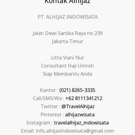
Kontak Alhijaz
PT. ALHIJAZ INDOWISATA
Jalan Dewi Sartika Raya no 239
Jakarta-Timur
Litta Viani Nur
Consultant Haji Umroh
Siap Membantu Anda
Kantor :
(021) 8265-3335
Call/SMS/Wa :
+62 8111341212
Twitter :
@TravelAlhijaz
Pinterest :
alhijazwisata
Instagram :
travelalhijaz_indowisata
Email: info.alhijazindowisata@gmail.com