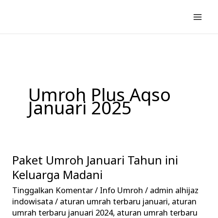
Lewati
ke
konten
Umroh Plus Aqso
Januari 2025
Paket Umroh Januari Tahun ini
Paket
Umroh
Keluarga Madani
Januari
Tinggalkan Komentar
/
Info Umroh
/
admin alhijaz
Tahun
indowisata
/
aturan umrah terbaru januari
,
aturan
ini
umrah terbaru januari 2024
,
aturan umrah terbaru