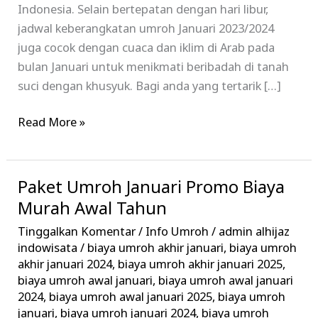
Indonesia. Selain bertepatan dengan hari libur,
jadwal keberangkatan umroh Januari 2023/2024
juga cocok dengan cuaca dan iklim di Arab pada
bulan Januari untuk menikmati beribadah di tanah
suci dengan khusyuk. Bagi anda yang tertarik […]
Read More »
Paket Umroh Januari Promo Biaya
Paket
Umroh
Murah Awal Tahun
Januari
Tinggalkan Komentar
/
Info Umroh
/
admin alhijaz
Promo
indowisata
/
biaya umroh akhir januari
,
biaya umroh
Biaya
akhir januari 2024
,
biaya umroh akhir januari 2025
,
biaya umroh awal januari
,
biaya umroh awal januari
Murah
2024
,
biaya umroh awal januari 2025
,
biaya umroh
Awal
januari
,
biaya umroh januari 2024
,
biaya umroh