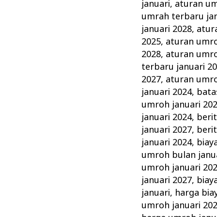
Januari
januari
,
aturan um
Tahun
umrah terbaru jan
ini
januari 2028
,
atur
2025
,
aturan umro
Keluarga
2028
,
aturan umro
Madani
terbaru januari 2
2027
,
aturan umro
januari 2024
,
bata
umroh januari 20
januari 2024
,
beri
januari 2027
,
beri
januari 2024
,
biay
umroh bulan janu
umroh januari 20
januari 2027
,
biay
januari
,
harga bia
umroh januari 20