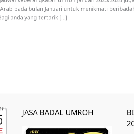
, jadwal keberangkatan umroh Januari 2023/2024 jug
i Arab pada bulan Januari untuk menikmati beribadah
agi anda yang tertarik […]
JASA BADAL UMROH
B
2