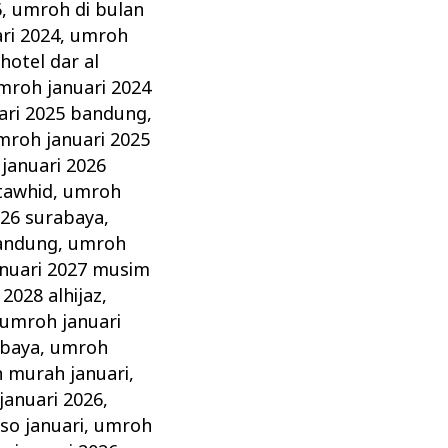
6
,
umroh di bulan
ri 2024
,
umroh
hotel dar al
mroh januari 2024
ari 2025 bandung
,
mroh januari 2025
januari 2026
 tawhid
,
umroh
026 surabaya
,
bandung
,
umroh
nuari 2027 musim
2028 alhijaz
,
umroh januari
abaya
,
umroh
 murah januari
,
anuari 2026
,
so januari
,
umroh