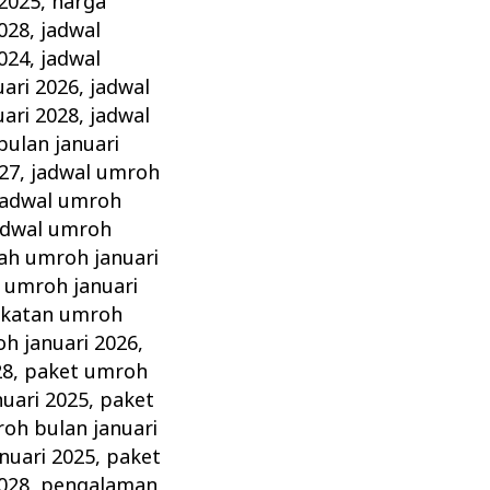
 2025
,
harga
028
,
jadwal
024
,
jadwal
ari 2026
,
jadwal
ari 2028
,
jadwal
bulan januari
27
,
jadwal umroh
jadwal umroh
adwal umroh
ah umroh januari
 umroh januari
katan umroh
h januari 2026
,
28
,
paket umroh
uari 2025
,
paket
oh bulan januari
nuari 2025
,
paket
028
,
pengalaman