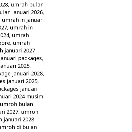
2028
,
umrah bulan
lan januari 2026
,
,
umrah in januari
027
,
umrah in
2024
,
umrah
pore
,
umrah
 januari 2027
januari packages
,
anuari 2025
,
age januari 2028
,
s januari 2025
,
ckages januari
nuari 2024 musim
,
umroh bulan
ri 2027
,
umroh
 januari 2028
umroh di bulan