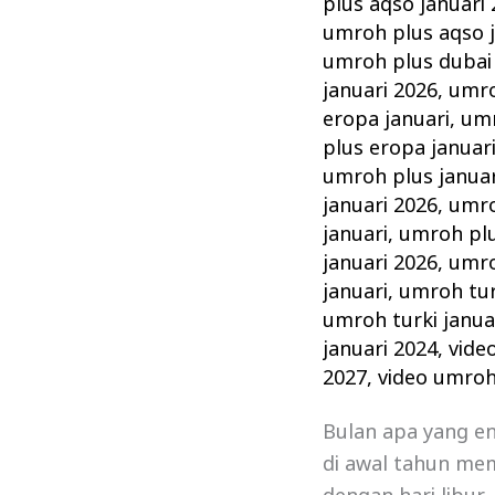
plus aqso januari
umroh plus aqso j
umroh plus dubai 
januari 2026
,
umro
eropa januari
,
umr
plus eropa januar
umroh plus januar
januari 2026
,
umro
januari
,
umroh plu
januari 2026
,
umro
januari
,
umroh tur
umroh turki janua
januari 2024
,
vide
2027
,
video umroh
Bulan apa yang e
di awal tahun mem