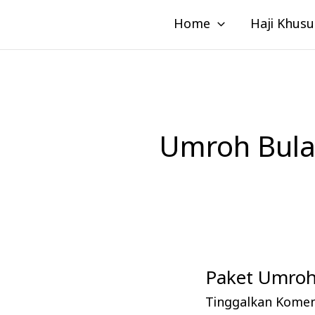
Lewati
Home
Haji Khusu
ke
konten
Umroh Bula
Paket Umroh 
Paket
Umroh
Tinggalkan Kome