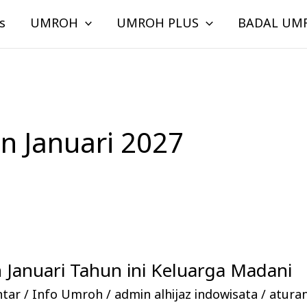
s
UMROH
UMROH PLUS
BADAL UM
n Januari 2027
Januari Tahun ini Keluarga Madani
ntar
/
Info Umroh
/
admin alhijaz indowisata
/
atura