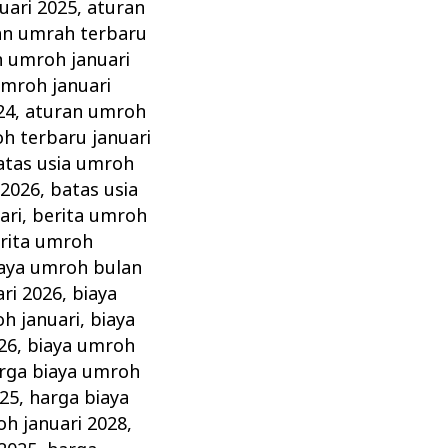
uari 2025
,
aturan
an umrah terbaru
n umroh januari
umroh januari
24
,
aturan umroh
h terbaru januari
atas usia umroh
 2026
,
batas usia
ari
,
berita umroh
rita umroh
aya umroh bulan
ri 2026
,
biaya
h januari
,
biaya
26
,
biaya umroh
rga biaya umroh
025
,
harga biaya
oh januari 2028
,