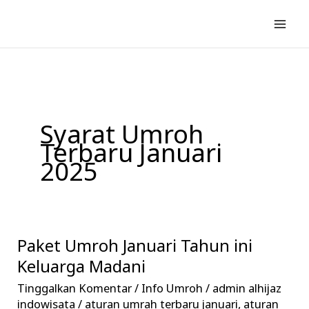
Lewati
ke
konten
Syarat Umroh
Terbaru Januari
2025
Paket Umroh Januari Tahun ini
Paket
Umroh
Keluarga Madani
Januari
Tinggalkan Komentar
/
Info Umroh
/
admin alhijaz
Tahun
indowisata
/
aturan umrah terbaru januari
,
aturan