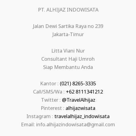
PT. ALHIJAZ INDOWISATA
Jalan Dewi Sartika Raya no 239
Jakarta-Timur
Litta Viani Nur
Consultant Haji Umroh
Siap Membantu Anda
Kantor :
(021) 8265-3335
Call/SMS/Wa :
+62 8111341212
Twitter :
@TravelAlhijaz
Pinterest :
alhijazwisata
Instagram :
travelalhijaz_indowisata
Email: info.alhijazindowisata@gmail.com