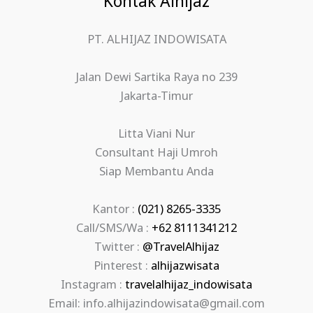
Kontak Alhijaz
PT. ALHIJAZ INDOWISATA
Jalan Dewi Sartika Raya no 239
Jakarta-Timur
Litta Viani Nur
Consultant Haji Umroh
Siap Membantu Anda
Kantor :
(021) 8265-3335
Call/SMS/Wa :
+62 8111341212
Twitter :
@TravelAlhijaz
Pinterest :
alhijazwisata
Instagram :
travelalhijaz_indowisata
Email: info.alhijazindowisata@gmail.com