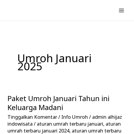
Lewati
ke
konten
Umroh Januari
2025
Paket Umroh Januari Tahun ini
Paket
Umroh
Keluarga Madani
Januari
Tinggalkan Komentar
/
Info Umroh
/
admin alhijaz
Tahun
indowisata
/
aturan umrah terbaru januari
,
aturan
ini
umrah terbaru januari 2024
,
aturan umrah terbaru