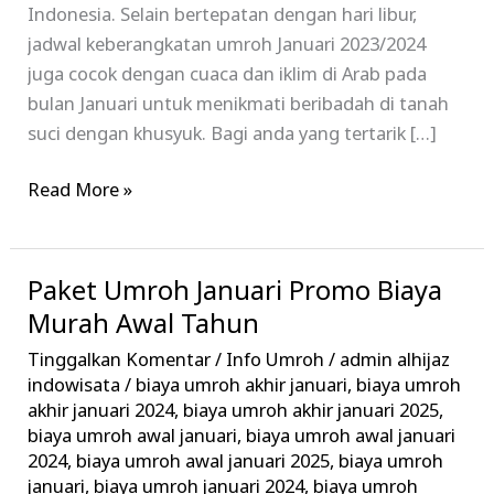
Indonesia. Selain bertepatan dengan hari libur,
jadwal keberangkatan umroh Januari 2023/2024
juga cocok dengan cuaca dan iklim di Arab pada
bulan Januari untuk menikmati beribadah di tanah
suci dengan khusyuk. Bagi anda yang tertarik […]
Read More »
Paket Umroh Januari Promo Biaya
Paket
Umroh
Murah Awal Tahun
Januari
Tinggalkan Komentar
/
Info Umroh
/
admin alhijaz
Promo
indowisata
/
biaya umroh akhir januari
,
biaya umroh
Biaya
akhir januari 2024
,
biaya umroh akhir januari 2025
,
biaya umroh awal januari
,
biaya umroh awal januari
Murah
2024
,
biaya umroh awal januari 2025
,
biaya umroh
Awal
januari
,
biaya umroh januari 2024
,
biaya umroh