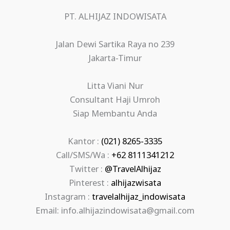
PT. ALHIJAZ INDOWISATA
Jalan Dewi Sartika Raya no 239
Jakarta-Timur
Litta Viani Nur
Consultant Haji Umroh
Siap Membantu Anda
Kantor :
(021) 8265-3335
Call/SMS/Wa :
+62 8111341212
Twitter :
@TravelAlhijaz
Pinterest :
alhijazwisata
Instagram :
travelalhijaz_indowisata
Email: info.alhijazindowisata@gmail.com