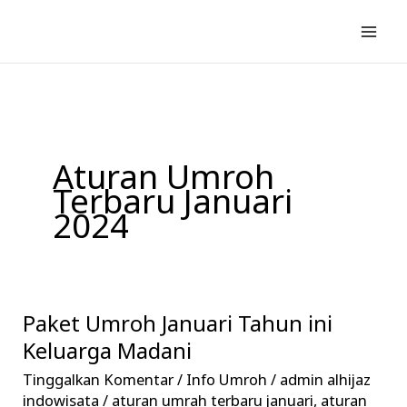
Lewati
ke
konten
Aturan Umroh
Terbaru Januari
2024
Paket Umroh Januari Tahun ini
Paket
Umroh
Keluarga Madani
Januari
Tinggalkan Komentar
/
Info Umroh
/
admin alhijaz
Tahun
indowisata
/
aturan umrah terbaru januari
,
aturan