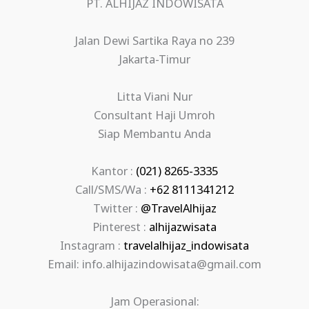
PT. ALHIJAZ INDOWISATA
Jalan Dewi Sartika Raya no 239
Jakarta-Timur
Litta Viani Nur
Consultant Haji Umroh
Siap Membantu Anda
Kantor :
(021) 8265-3335
Call/SMS/Wa :
+62 8111341212
Twitter :
@TravelAlhijaz
Pinterest :
alhijazwisata
Instagram :
travelalhijaz_indowisata
Email: info.alhijazindowisata@gmail.com
Jam Operasional: