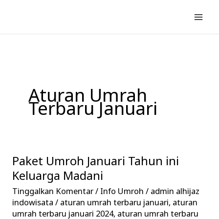
Lewati
ke
konten
Aturan Umrah
Terbaru Januari
Paket Umroh Januari Tahun ini
Paket
Umroh
Keluarga Madani
Januari
Tinggalkan Komentar
/
Info Umroh
/
admin alhijaz
Tahun
indowisata
/
aturan umrah terbaru januari
,
aturan
ini
umrah terbaru januari 2024
,
aturan umrah terbaru