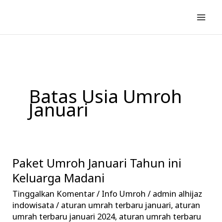
Lewati
ke
konten
Batas Usia Umroh
Januari
Paket Umroh Januari Tahun ini
Paket
Umroh
Keluarga Madani
Januari
Tinggalkan Komentar
/
Info Umroh
/
admin alhijaz
Tahun
indowisata
/
aturan umrah terbaru januari
,
aturan
ini
umrah terbaru januari 2024
,
aturan umrah terbaru