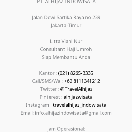
PT. ALHIJAZ INDOWISATA
Jalan Dewi Sartika Raya no 239
Jakarta-Timur
Litta Viani Nur
Consultant Haji Umroh
Siap Membantu Anda
Kantor :
(021) 8265-3335
Call/SMS/Wa :
+62 8111341212
Twitter :
@TravelAlhijaz
Pinterest :
alhijazwisata
Instagram :
travelalhijaz_indowisata
Email: info.alhijazindowisata@gmail.com
Jam Operasional: