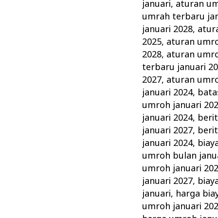
Januari
januari
,
aturan um
Tahun
umrah terbaru jan
ini
januari 2028
,
atur
2025
,
aturan umro
Keluarga
2028
,
aturan umro
Madani
terbaru januari 2
2027
,
aturan umro
januari 2024
,
bata
umroh januari 20
januari 2024
,
beri
januari 2027
,
beri
januari 2024
,
biay
umroh bulan janu
umroh januari 20
januari 2027
,
biay
januari
,
harga bia
umroh januari 20