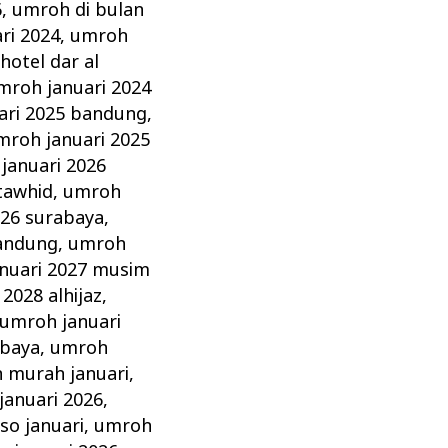
6
,
umroh di bulan
ri 2024
,
umroh
hotel dar al
mroh januari 2024
ari 2025 bandung
,
mroh januari 2025
januari 2026
 tawhid
,
umroh
026 surabaya
,
bandung
,
umroh
nuari 2027 musim
2028 alhijaz
,
umroh januari
abaya
,
umroh
 murah januari
,
anuari 2026
,
so januari
,
umroh