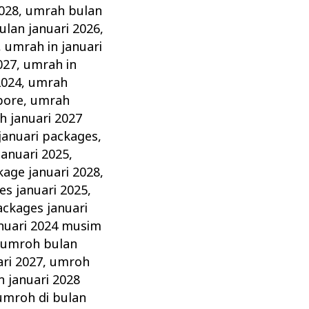
2028
,
umrah bulan
lan januari 2026
,
,
umrah in januari
027
,
umrah in
2024
,
umrah
pore
,
umrah
 januari 2027
januari packages
,
anuari 2025
,
age januari 2028
,
s januari 2025
,
ckages januari
nuari 2024 musim
,
umroh bulan
ri 2027
,
umroh
 januari 2028
umroh di bulan