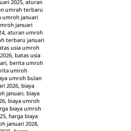
uari 2025
,
aturan
an umrah terbaru
n umroh januari
umroh januari
24
,
aturan umroh
h terbaru januari
atas usia umroh
 2026
,
batas usia
ari
,
berita umroh
rita umroh
aya umroh bulan
ri 2026
,
biaya
h januari
,
biaya
26
,
biaya umroh
rga biaya umroh
025
,
harga biaya
oh januari 2028
,