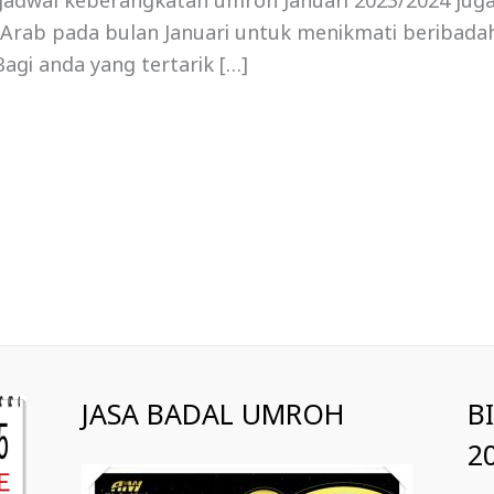
, jadwal keberangkatan umroh Januari 2023/2024 jug
i Arab pada bulan Januari untuk menikmati beribadah
agi anda yang tertarik […]
JASA BADAL UMROH
B
2