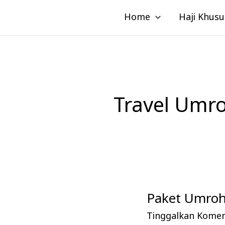
Lewati
Home
Haji Khusu
ke
konten
Travel Umro
Paket Umroh 
Paket
Umroh
Tinggalkan Kome