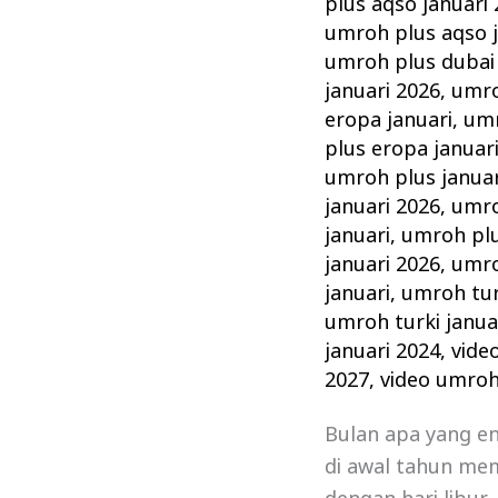
plus aqso januari
umroh plus aqso j
umroh plus dubai 
januari 2026
,
umro
eropa januari
,
umr
plus eropa januar
umroh plus januar
januari 2026
,
umro
januari
,
umroh plu
januari 2026
,
umro
januari
,
umroh tur
umroh turki janua
januari 2024
,
vide
2027
,
video umroh
Bulan apa yang e
di awal tahun mem