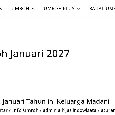
s
UMROH
UMROH PLUS
BADAL UM
h Januari 2027
Januari Tahun ini Keluarga Madani
ntar
/
Info Umroh
/
admin alhijaz indowisata
/
atura