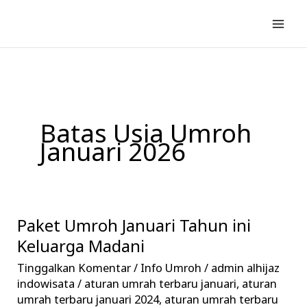
Lewati
ke
konten
Batas Usia Umroh
Januari 2026
Paket Umroh Januari Tahun ini
Paket
Umroh
Keluarga Madani
Januari
Tinggalkan Komentar
/
Info Umroh
/
admin alhijaz
Tahun
indowisata
/
aturan umrah terbaru januari
,
aturan
ini
umrah terbaru januari 2024
,
aturan umrah terbaru