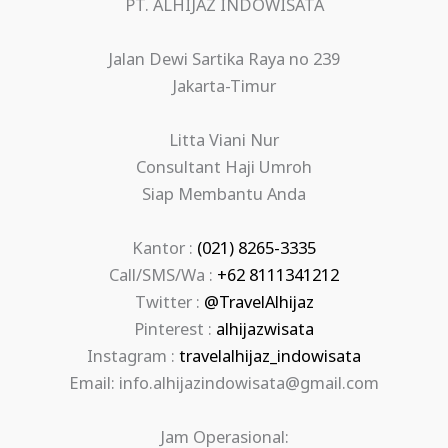
PT. ALHIJAZ INDOWISATA
Jalan Dewi Sartika Raya no 239
Jakarta-Timur
Litta Viani Nur
Consultant Haji Umroh
Siap Membantu Anda
Kantor :
(021) 8265-3335
Call/SMS/Wa :
+62 8111341212
Twitter :
@TravelAlhijaz
Pinterest :
alhijazwisata
Instagram :
travelalhijaz_indowisata
Email: info.alhijazindowisata@gmail.com
Jam Operasional: