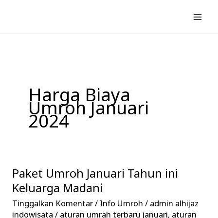
Lewati
ke
konten
Harga Biaya
Umroh Januari
2024
Paket Umroh Januari Tahun ini
Paket
Umroh
Keluarga Madani
Januari
Tinggalkan Komentar
/
Info Umroh
/
admin alhijaz
Tahun
indowisata
/
aturan umrah terbaru januari
,
aturan