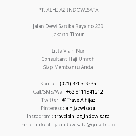
PT. ALHIJAZ INDOWISATA
Jalan Dewi Sartika Raya no 239
Jakarta-Timur
Litta Viani Nur
Consultant Haji Umroh
Siap Membantu Anda
Kantor :
(021) 8265-3335
Call/SMS/Wa :
+62 8111341212
Twitter :
@TravelAlhijaz
Pinterest :
alhijazwisata
Instagram :
travelalhijaz_indowisata
Email: info.alhijazindowisata@gmail.com