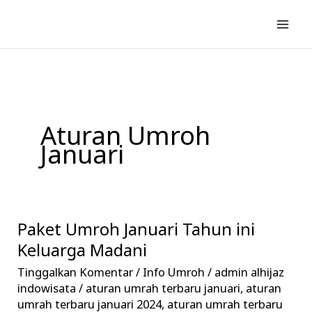
Lewati
ke
konten
Aturan Umroh
Januari
Paket Umroh Januari Tahun ini
Paket
Umroh
Keluarga Madani
Januari
Tinggalkan Komentar
/
Info Umroh
/
admin alhijaz
Tahun
indowisata
/
aturan umrah terbaru januari
,
aturan
ini
umrah terbaru januari 2024
,
aturan umrah terbaru