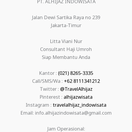
PT. ALHIJAZ INDOWISATA
Jalan Dewi Sartika Raya no 239
Jakarta-Timur
Litta Viani Nur
Consultant Haji Umroh
Siap Membantu Anda
Kantor :
(021) 8265-3335
Call/SMS/Wa :
+62 8111341212
Twitter :
@TravelAlhijaz
Pinterest :
alhijazwisata
Instagram :
travelalhijaz_indowisata
Email: info.alhijazindowisata@gmail.com
Jam Operasional: