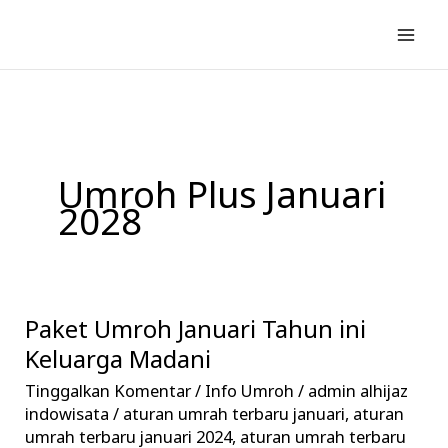
Lewati
ke
konten
Umroh Plus Januari
2028
Paket Umroh Januari Tahun ini
Paket
Umroh
Keluarga Madani
Januari
Tinggalkan Komentar
/
Info Umroh
/
admin alhijaz
Tahun
indowisata
/
aturan umrah terbaru januari
,
aturan
ini
umrah terbaru januari 2024
,
aturan umrah terbaru