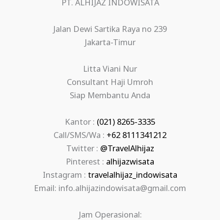
PT. ALHIJAZ INDOWISATA
Jalan Dewi Sartika Raya no 239
Jakarta-Timur
Litta Viani Nur
Consultant Haji Umroh
Siap Membantu Anda
Kantor :
(021) 8265-3335
Call/SMS/Wa :
+62 8111341212
Twitter :
@TravelAlhijaz
Pinterest :
alhijazwisata
Instagram :
travelalhijaz_indowisata
Email: info.alhijazindowisata@gmail.com
Jam Operasional: