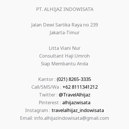
PT. ALHIJAZ INDOWISATA
Jalan Dewi Sartika Raya no 239
Jakarta-Timur
Litta Viani Nur
Consultant Haji Umroh
Siap Membantu Anda
Kantor :
(021) 8265-3335
Call/SMS/Wa :
+62 8111341212
Twitter :
@TravelAlhijaz
Pinterest :
alhijazwisata
Instagram :
travelalhijaz_indowisata
Email: info.alhijazindowisata@gmail.com