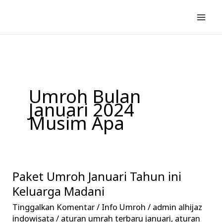
Lewati
ke
konten
Umroh Bulan
Januari 2024
Musim Apa
Paket Umroh Januari Tahun ini
Paket
Umroh
Keluarga Madani
Januari
Tinggalkan Komentar
/
Info Umroh
/
admin alhijaz
Tahun
indowisata
/
aturan umrah terbaru januari
,
aturan