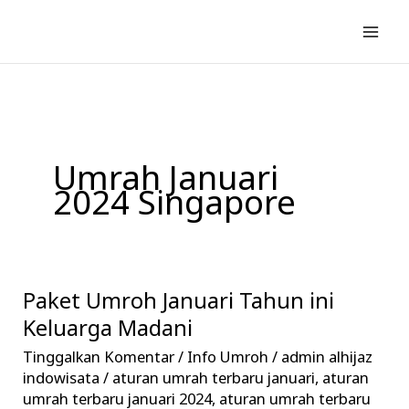
Lewati
ke
konten
Umrah Januari
2024 Singapore
Paket Umroh Januari Tahun ini
Paket
Umroh
Keluarga Madani
Januari
Tinggalkan Komentar
/
Info Umroh
/
admin alhijaz
Tahun
indowisata
/
aturan umrah terbaru januari
,
aturan
ini
umrah terbaru januari 2024
,
aturan umrah terbaru