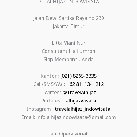
PT. ALHIJAZ INDOWISATA
Jalan Dewi Sartika Raya no 239
Jakarta-Timur
Litta Viani Nur
Consultant Haji Umroh
Siap Membantu Anda
Kantor :
(021) 8265-3335
Call/SMS/Wa :
+62 8111341212
Twitter :
@TravelAlhijaz
Pinterest :
alhijazwisata
Instagram :
travelalhijaz_indowisata
Email: info.alhijazindowisata@gmail.com
Jam Operasional: